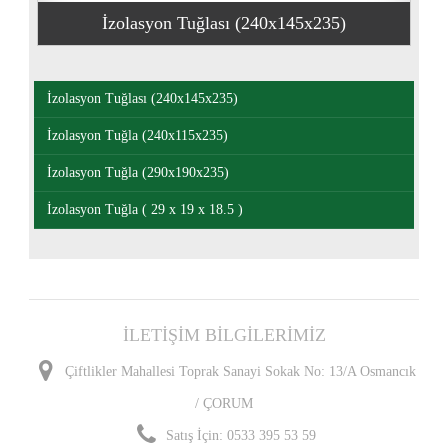
İzolasyon Tuğlası (240x145x235)
İzolasyon Tuğlası (240x145x235)
İzolasyon Tuğla (240x115x235)
İzolasyon Tuğla (290x190x235)
İzolasyon Tuğla ( 29 x 19 x 18.5 )
İLETİŞİM BİLGİLERİMİZ
Çiftlikler Mahallesi Toprak Sanayi Sokak No: 13/A Osmancık
/ ÇORUM
Satış İçin: 0533 395 53 59