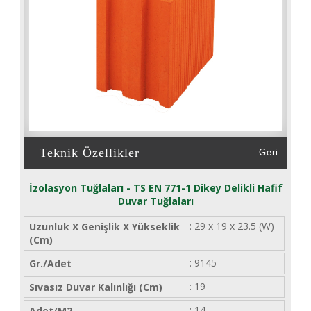
Teknik Özellikler
Geri
İzolasyon Tuğlaları - TS EN 771-1 Dikey Delikli Hafif
Duvar Tuğlaları
: 29 x 19 x 23.5 (W)
Uzunluk X Genişlik X Yükseklik
(cm)
: 9145
Gr./adet
: 19
Sıvasız Duvar Kalınlığı (cm)
: 14
Adet/m2